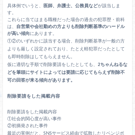
具体例でいうと、
医師、弁護士、公務員など
が該当しま
す。
これらに当てはまる職種だった場合の過去の犯罪歴・前科
は、
自営業や会社勤めの方よりも削除判断基準のハードル
が高い傾向
にあります。
①②のいずれかに該当する場合、削除判断基準が一般の方
よりも厳しく設定されており、たとえ軽犯罪だったとして
も即時削除はしてもらえません。
仮に適切な手順で削除要請をしたとしても、
2ちゃんねるな
どを筆頭にサイトによっては要請に応じてもらえず削除不
可の回答が来る傾向があります。
削除要請をした掲載内容
削除要請をした掲載内容
①社会的関心度が高い事件
②初摘発された事件
最近の実例だと、SNSサービス経由で拡散したリベンジポ