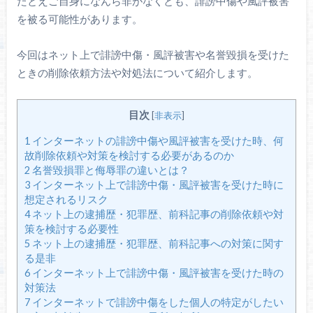
たとえご自身になんら非がなくとも、誹謗中傷や風評被害
を被る可能性があります。
今回はネット上で誹謗中傷・風評被害や名誉毀損を受けた
ときの削除依頼方法や対処法について紹介します。
目次
[
非表示
]
1
インターネットの誹謗中傷や風評被害を受けた時、何
故削除依頼や対策を検討する必要があるのか
2
名誉毀損罪と侮辱罪の違いとは？
3
インターネット上で誹謗中傷・風評被害を受けた時に
想定されるリスク
4
ネット上の逮捕歴・犯罪歴、前科記事の削除依頼や対
策を検討する必要性
5
ネット上の逮捕歴・犯罪歴、前科記事への対策に関す
る是非
6
インターネット上で誹謗中傷・風評被害を受けた時の
対策法
7
インターネットで誹謗中傷をした個人の特定がしたい