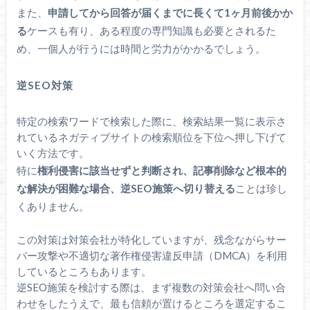
また、
申請してから回答が届くまでに長くて1ヶ月前後かか
る
ケースも有り、ある程度の専門知識も必要とされるた
め、一個人が行うには時間と労力がかかるでしょう。
逆SEO対策
特定の検索ワードで検索した際に、検索結果一覧に表示さ
れているネガティブサイトの検索順位を下位へ押し下げて
いく方法です。
特に
権利侵害に該当せずと判断され、記事削除など根本的
な解決が困難な場合、逆SEO施策へ切り替える
ことは珍し
くありません。
この対策は対策会社が特化していますが、残念ながらサー
バー攻撃や不適切な著作権侵害違反申請（DMCA）を利用
しているところもあります。
逆SEO施策を検討する際は、まず複数の対策会社へ問い合
わせをしたうえで、最も信頼が置けるところを選定するこ