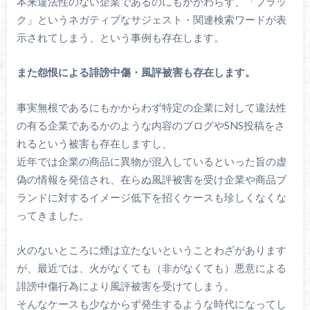
本来違法性のない企業であるのにもかかわらず、「ブラッ
ク」というネガティブなサジェスト・関連検索ワードが表
示されてしまう、という事例も存在します。
また怨恨による誹謗中傷・風評被害も存在します。
事実無根であるにもかからわず特定の企業に対して違法性
の有る企業であるかのような内容のブログやSNS投稿をさ
れるという被害も存在しますし、
近年では企業の商品に異物が混入しているといった旨の虚
偽の情報を発信され、在らぬ風評被害を受け企業や商品ブ
ランドに対するイメージ低下を招くケースも珍しくなくな
ってきました。
火のないところに煙は立たないということわざがあります
が、最近では、火がなくても（非がなくても）悪意による
誹謗中傷行為により風評被害を受けてしまう。
そんなケースも少なからず発生するような時代になってし