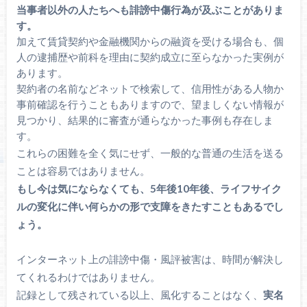
当事者以外の人たちへも誹謗中傷行為が及ぶことがありま
す。
加えて賃貸契約や金融機関からの融資を受ける場合も、個
人の逮捕歴や前科を理由に契約成立に至らなかった実例が
あります。
契約者の名前などネットで検索して、信用性がある人物か
事前確認を行うこともありますので、望ましくない情報が
見つかり、結果的に審査が通らなかった事例も存在しま
す。
これらの困難を全く気にせず、一般的な普通の生活を送る
ことは容易ではありません。
もし今は気にならなくても、
5
年後
10
年後、ライフサイク
ルの変化に伴い何らかの形で支障をきたすこともあるでし
ょう。
インターネット上の誹謗中傷・風評被害は、時間が解決し
てくれるわけではありません。
記録として残されている以上、風化することはなく、
実名