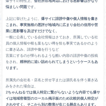
爆サイの特性上、
会社所在地周辺における悪影響はかなり
悩ましい問題
です。
上記に挙げたように、
爆サイに誹謗中傷や個人情報を書き
こまれ、事実無根の悪評が地域内に広まり会社の信用や営
業に悪影響を及ぼすだけでなく、
一般に公表している会社情報はさておき、所属している社
員の個人情報や根も葉もない噂を恰も事実であるかのよう
に書き込み、誹謗中傷を行うなど
言葉にするのが憚られるような酷い内容の誹謗中傷の投稿
をされ、
精神的に追い詰められてしまうというケースもあ
ります。
所属先の会社名・店名と伏せ字または源氏名を伴う書き込
みをされた場合は、
2ちゃんねるでは個人特定に繋がらないような内容でも爆サ
イは地域密着型のローカル掲示板のため比較的個人特定が
されやすく、そこから別の弊害が生じる懸念もあります。