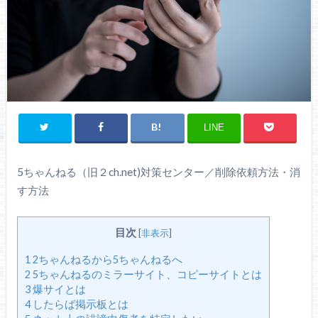
LINE
5ちゃんねる（旧２ch.net)対策センター／削除依頼方法・消
す方法
目次
[
非表示
]
1
2ちゃんねるから5ちゃんねるへ
2
5ちゃんねるのミラーサイト、コピーサイトとは
3
爆サイとは
4
したらば掲示板とは