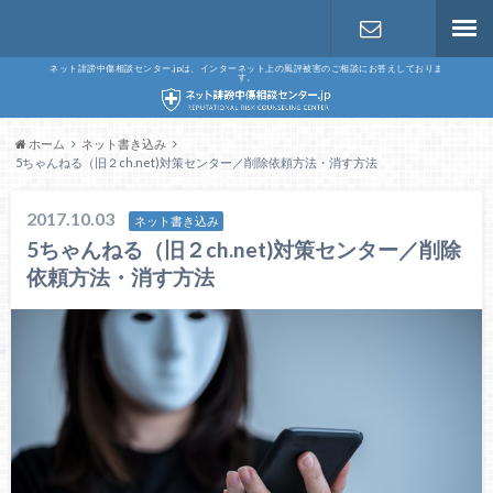
ネット誹謗中傷相談センター.jpは、インターネット上の風評被害のご相談にお答えしておりま
す。
お問い合わ
せ
ホーム
ネット書き込み
5ちゃんねる（旧２ch.net)対策センター／削除依頼方法・消す方法
2017.10.03
ネット書き込み
5ちゃんねる（旧２ch.net)対策センター／削除
依頼方法・消す方法