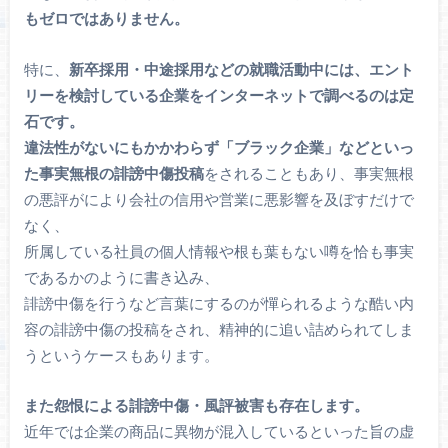
もゼロではありません。
特に、
新卒採用・中途採用などの就職活動中には、エント
リーを検討している企業をインターネットで調べるのは定
石です。
違法性がないにもかかわらず「ブラック企業」などといっ
た事実無根の誹謗中傷投稿
をされることもあり、事実無根
の悪評がにより会社の信用や営業に悪影響を及ぼすだけで
なく、
所属している社員の個人情報や根も葉もない噂を恰も事実
であるかのように書き込み、
誹謗中傷を行うなど言葉にするのが憚られるような酷い内
容の誹謗中傷の投稿をされ、精神的に追い詰められてしま
うというケースもあります。
また怨恨による誹謗中傷・風評被害も存在します。
近年では企業の商品に異物が混入しているといった旨の虚