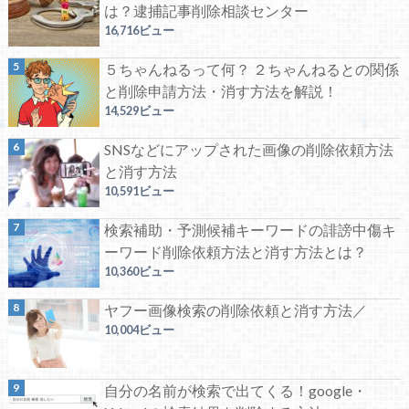
は？逮捕記事削除相談センター
16,716ビュー
５ちゃんねるって何？ ２ちゃんねるとの関係
と削除申請方法・消す方法を解説！
14,529ビュー
SNSなどにアップされた画像の削除依頼方法
と消す方法
10,591ビュー
検索補助・予測候補キーワードの誹謗中傷キ
ーワード削除依頼方法と消す方法とは？
10,360ビュー
ヤフー画像検索の削除依頼と消す方法／
10,004ビュー
自分の名前が検索で出てくる！google・