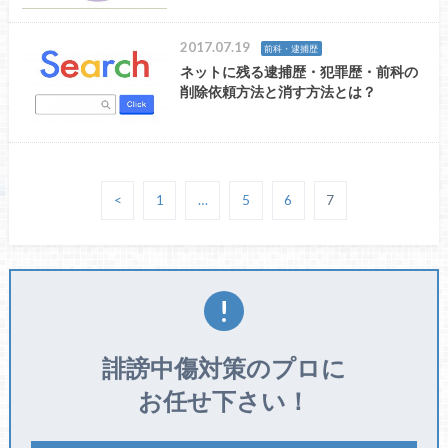
2017.07.19
前科・逮捕歴
ネットに残る逮捕歴・犯罪歴・前科の
削除依頼方法と消す方法とは？
<
1
…
5
6
7
誹謗中傷対策のプロに
お任せ下さい！