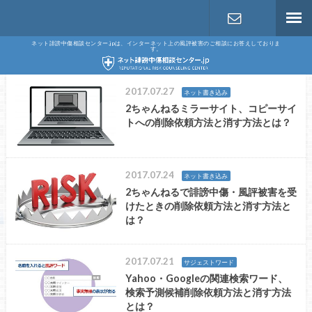
ネット誹謗中傷相談センター.jpは、インターネット上の風評被害のご相談にお答えしておりま
す。
お問い合わ
せ
2017.07.27
ネット書き込み
2ちゃんねるミラーサイト、コピーサイ
トへの削除依頼方法と消す方法とは？
2017.07.24
ネット書き込み
2ちゃんねるで誹謗中傷・風評被害を受
けたときの削除依頼方法と消す方法と
は？
2017.07.21
サジェストワード
Yahoo・Googleの関連検索ワード、
検索予測候補削除依頼方法と消す方法
とは？