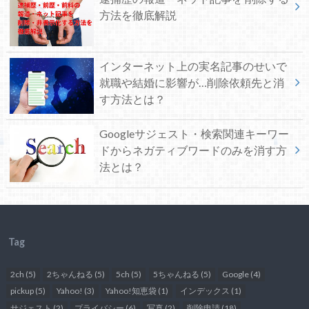
方法を徹底解説
インターネット上の実名記事のせいで
就職や結婚に影響が…削除依頼先と消
す方法とは？
Googleサジェスト・検索関連キーワー
ドからネガティブワードのみを消す方
法とは？
Tag
2ch
(5)
2ちゃんねる
(5)
5ch
(5)
5ちゃんねる
(5)
Google
(4)
pickup
(5)
Yahoo!
(3)
Yahoo!知恵袋
(1)
インデックス
(1)
サジェスト
(2)
プライバシー
(6)
写真
(2)
削除申請
(18)